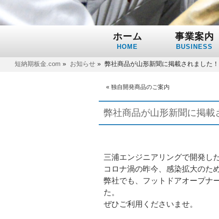
ホーム
事業案内
HOME
BUSINESS
短納期板金.com
»
お知らせ
»
弊社商品が山形新聞に掲載されました！ 
«
独自開発商品のご案内
弊社商品が山形新聞に掲載
三浦エンジニアリングで開発した
コロナ渦の昨今、感染拡大のた
弊社でも、フットドアオープナ
た。
ぜひご利用くださいませ。